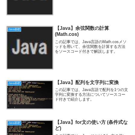
【Java】余弦関数の計算
Java基礎
(Math.cos)
この記事では、Java言語のMath.cosメソ
ッドを用いて、余弦関数を計算する方法
をソースコード付きで解説します。
【Java】配列を文字列に変換
Java基礎
この記事では、Java言語で配列を1つの文
字列に変換する方法についてソースコー
ド付きで紹介します。
【Java】for文の使い方 (条件式な
Java基礎
ど)