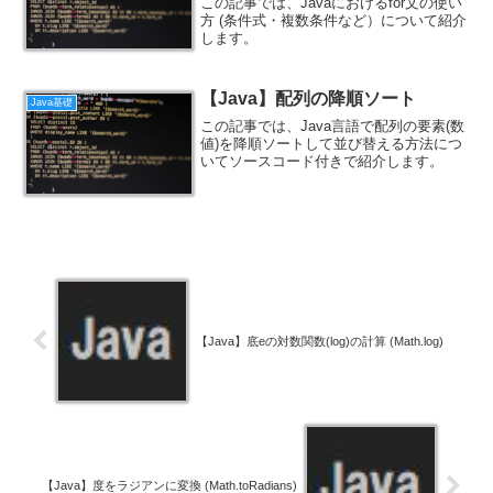
この記事では、Javaにおけるfor文の使い
方 (条件式・複数条件など）について紹介
します。
【Java】配列の降順ソート
Java基礎
この記事では、Java言語で配列の要素(数
値)を降順ソートして並び替える方法につ
いてソースコード付きで紹介します。
【Java】底eの対数関数(log)の計算 (Math.log)
【Java】度をラジアンに変換 (Math.toRadians)