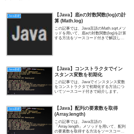
【Java】底eの対数関数(log)の計
Java基礎
算 (Math.log)
この記事では、Java言語のMath.sqrtメソ
ッドを用いて、底eの対数関数(log)を計算
する方法をソースコード付きで解説しま
す。
【Java】コンストラクタでイン
Java基礎
スタンス変数を初期化
この記事では、Javaでインスタンス変数
をコンストラクタで初期化する方法につ
いてソースコード付きで紹介します。
【Java】配列の要素数を取得
Java基礎
(Array.length)
この記事では、Java言語の
「Array.length」メソッドを用いて、配列
の要素数を取得する方法をソースコード