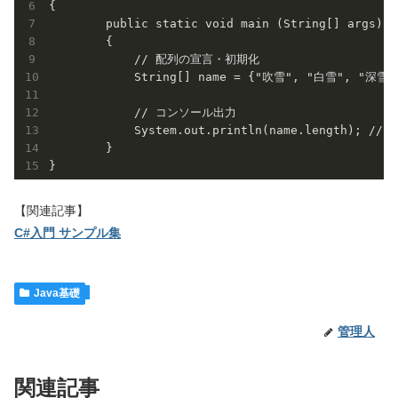
{

        public static void main (String[] args)

        {       

            // 配列の宣言・初期化

            String[] name = {"吹雪", "白雪", "深雪"}
            // コンソール出力

            System.out.println(name.length); // 3

        }

【関連記事】
C#入門 サンプル集
Java基礎
管理人
関連記事