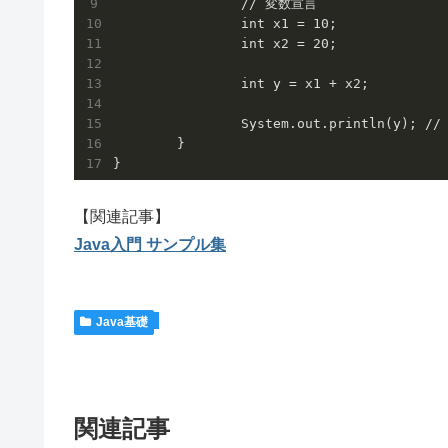
		// 変数宣言

		int x1 = 10;

		int x2 = 20;

		int y = x1 + x2;

		System.out.println(y); // 30

	}

【関連記事】
Java入門 サンプル集
Java基礎
関連記事